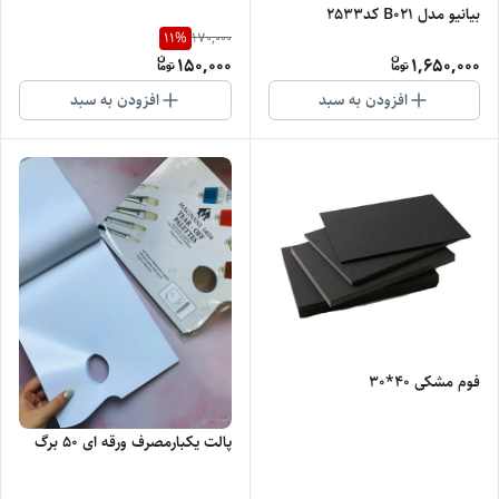
بیانیو مدل B021 کد2533
11
%
170,000
150,000
1,650,000
افزودن به سبد
افزودن به سبد
فوم مشکی 40*30
پالت یکبارمصرف ورقه ای 50 برگ