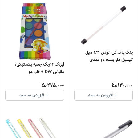
یدک پاک کن اتودی 2/3 میل
کپسول دار بسته دو عددی
آبرنگ 12رنگ جعبه پلاستیکی/
مقوایی DW + قلم مو
275,000
130,000
افزودن به سبد
افزودن به سبد