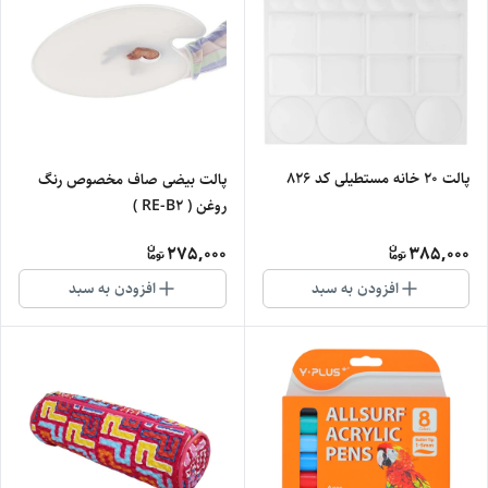
پالت 20 خانه مستطیلی کد 826
پالت بیضی صاف مخصوص رنگ
روغن ( RE-B2 )
275,000
385,000
افزودن به سبد
افزودن به سبد