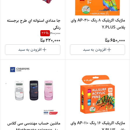
ماژیک اکریلیک 8 رنگ AP-410 وای
جا مدادي استوانه اي طرح برجسته
پلاس Y.PLUS
رنگي
26
%
300,000
220,000
650,000
افزودن به سبد
افزودن به سبد
ماژیک اکریلیک 16 رنگ AP-110 وای
ماشین حساب مهندسی سی کلاس
پلاس Y.PLUS