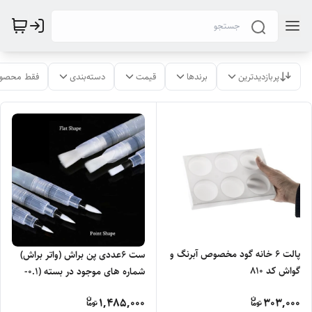
پربازدیدترین
برندها
قیمت
دسته‌بندی
فقط محصول
پالت 6 خانه گود مخصوص آبرنگ و
ست 6عددی پن براش (واتر براش)
گواش کد 810
شماره های موجود در بسته (0.1-
0.2-0.3-0.4-7-10 )
1,485,000
303,000