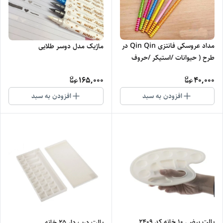
مداد عروسکی فانتزی Qin Qin در
ماژیک مدل دوسر طلایی
طرح ( حیوانات /استیکر /حروف
لاتین )
165,000
40,000
افزودن به سبد
افزودن به سبد
پالت بیضی 10 خانه کد 2409
پالت درب دار 25 خانه