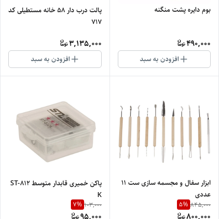
بوم دایره پشت منگنه
پالت درب دار 58 خانه مستطیلی کد
717
3,135,000
490,000
افزودن به سبد
افزودن به سبد
ابزار سفال و مجسمه سازی ست 11
پاکن خمیری قابدار متوسط ST-812
عددی
K
7
%
5
%
103,000
845,000
95,000
800,000