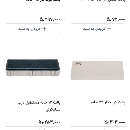
297,000
72,000
افزودن به سبد
افزودن به سبد
پالت درب دار 24 خانه
پالت 12 خانه مستطیل درب
سیلیکونی
253,000
303,000