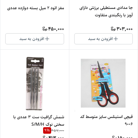
جا مدادی مستطیلی برزنتی دارای
مغز اتود 2 میل بسته دوازده عددی
آویز با رنگبندی متفاوت
450,000
303,000
افزودن به سبد
افزودن به سبد
قیچی استینلس سایز متوسط کد
شمش گرافیت ست 3 عددی با
9006
سختی نوک S/M/H
9
%
457,000