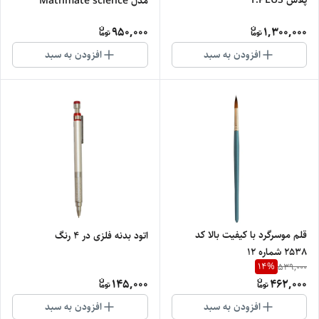
مدل Mathmate science
calculator FC 82MSP
950,000
1,300,000
افزودن به سبد
افزودن به سبد
قلم موسرگرد با کیفیت بالا کد
اتود بدنه فلزی در 4 رنگ
2538 شماره 12
14
%
539,000
145,000
462,000
افزودن به سبد
افزودن به سبد