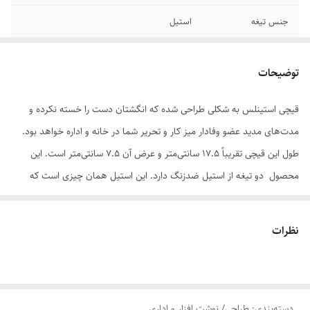
جنس تیغه
استیل
نوع برش
ساده
توضیحات
سایر توضیحات
طول تیغه: 7 سانتی‌متر - دارای تیغه‌ای از استیل
ضدزنگ - با دسته‌های نرم برای کاربرد آسان -
قیچی استینلس به شکلی طراحی شده که انگشتان دست را خسته نکرده و
قابل‌استفاده در خانه و اداره
مدت‌های مدید عضو وفادار میز کار و تحریر شما در خانه و اداره خواهد بود.
طول این قیچی تقریباً 17.5 سانتی‌متر و عرض آن 7.5 سانتی‌متر است. این
محصول دو تیغه‌ از استیل ضدزنگ دارد. این استیل همان چیزی است که
باعث دوام طولانی‌مدت این محصول شده است. لبه‌ی این دو تیغه بسیار تیز
است و به‌راحتی انواع کاغذ و پارچه را می‌برد. این برش‌ها کاملاً ساده و صاف
نظرات
هستند و به همین دلیل است که این قیچی در گروه ابزار روزمره‌ی خانگی و
اداری قرار می‌گیرد. پیچی که تیغه‌های 7 سانتی‌متری را به هم وصل کرده،
اجازه نمی‌دهد که تیغه‌ها در اثر استفاده‌ی زیاد از هم جدا شوند. دو تیغه‌ی این
دسته‌بندی
:
طراحی/ نوشت افزار و اداری
قیچی پرکاربرد به کمک دو دسته‌ی پلاستیکی مشکی رنگ باز و بسته می‌شوند.