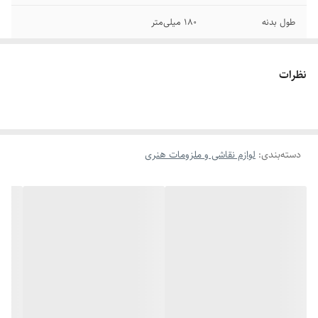
طول بدنه
180 میلی‌متر
فرم سطح مقطع
دایره
نظرات
کشور مبدا برند و
چین
محصول
تعداد موجود در بسته
3 عدد
دسته‌بندی
:
لوازم نقاشی و ملزومات هنری
رنگ
مشکی