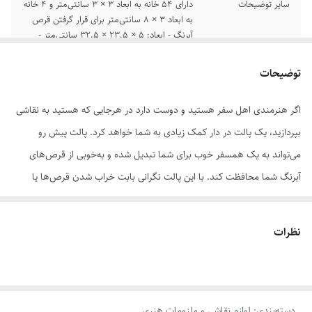
سایر توضیحات
دارای 54 خانه به ابعاد 3 × 3 سانتی‌متر و 4 خانه
به ابعاد 3 × 8 سانتی‌متر برای قرار گرفتن قرص
آبرنگ - ابعاد: 5 × 23.5 × 32.5 سانتی‌متر -
وزن: 18 گرم - با کیفیت بالا - دارای درپوش
پلاستیکی - با چهار قفل در چهار طرف
توضیحات
رنگ
سفید
اگر هنرمندی اهل سفر هستید و دوست دارد در هرجایی که هستید به نقاشی
بپردازید، یک پالت در دار کمک زیادی به شما خواهد کرد. پالت پیش رو
می‌تواند به یک همسفر خوب برای شما تبدیل شده و به‌خوبی از قرص‌های
آبرنگ شما محافظت کند. با این پالت نگرانی بابت خراب شدن قرص‌ها یا
درهم‌ریختگی‌شان نخواهید داشت. این محصول دارای 58 خانه‌ برای قرار دادن
و استفاده از قرص‌های آبرنگ است. این تعداد زیاد جای قرص آبرنگ، به شما
نظرات
امکان می‌دهد تا همیشه به طیفی از رنگ‌های متنوع و کاربردی دسترسی
داشته باشید. 4 عدد از این خانه‌ها به شکل مربع‌های 3 × 3 سانتی‌متر و 54
خانه‌ی مستطیلی 3 × 8 سانتی‌متر است. دیواره‌های این خانه‌ها نمی‌گذارد
دسته‌بندی
:
لوازم نقاشی و ملزومات هنری
قرص‌ها در اثر برخورد با هم آسیبی ببینند. از طرفی درصورتی‌که نسبت به