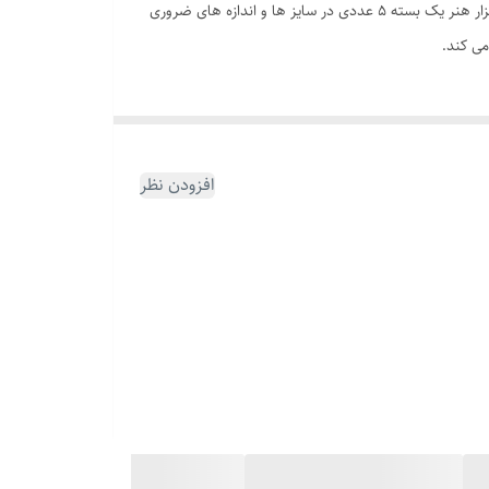
ابرهای دسته دار ( تامپون ) مناسب برای نقاشی روی پارچه / بوم/ کاغذ و ....می باشند که کار با آنها راحت تر،تمیزتر و دقیق تر است.تامپون ابری ابزار هنر یک بسته 5 عددی در سایز ها و اندازه های ضروری
می کند.
افزودن نظر