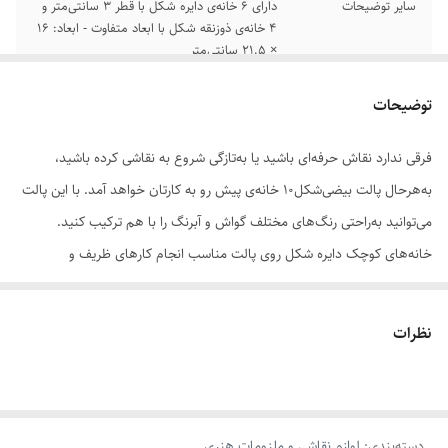
سایر توضیحات
دارای 6 خانه‌ی دایره شکل با قطر 3 سانتی‌متر و
4 خانه‌ی ذوزنقه شکل با ابعاد متفاوت - ابعاد: 16
× 21.5 سانتی‌متر
توضیحات
فرقی ندارد نقاش حرفه‌ای باشید یا به‌تازگی شروع به نقاشی کرده باشید،
به‌هرحال پالت بیضی‌شکل10 خانه‌ی پیش رو به کارتان خواهد آمد. با این پالت
می‌توانید به‌راحتی رنگ‌های مختلف گواش و آبرنگ را با هم ترکیب کنید.
خانه‌های کوچک دایره شکل روی پالت مناسب انجام کارهای ظریف و
مینیاتوری با قلم‌موهای کوچک هستند. در کنار این خانه‌های دایره‌ای خانه‌هایی
ذوزنقه مانند هم قرار گرفته که به دلیل داشتن کمی عمق می‌توانند جای خوبی
نظرات
برای ترکیب رنگ‌ها با آب و با هم باشند. شاید بهترین ویژگی این پالت جای
انگشتی است که در آن تعبیه شده است. همین یک ویژگی کوچک علاوه‌براینکه
کار شما را سریع‌تر و آسان‌تر می‌کند، شما را مثل یک هنرمند حرفه‌ای نشان
دسته‌بندی
:
لوازم نقاشی و ملزومات هنری
می‌دهد. این پالت از پلاستیک نسبتاً باکیفیت ساخته شده که دوام خوبی دارد.