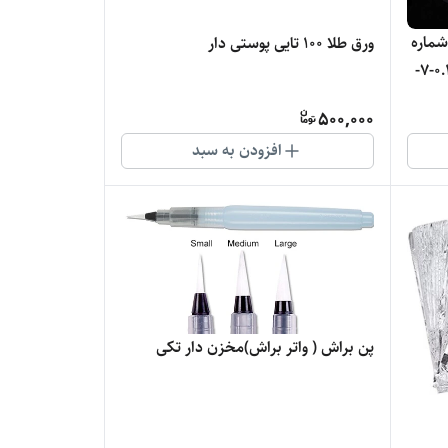
شماره
ورق طلا 100 تایی پوستی دار
های موجود در بسته (0.1-0.2-0.3-0.4-7-
500,000
افزودن به سبد
پن براش ( واتر براش)مخزن دار تکی