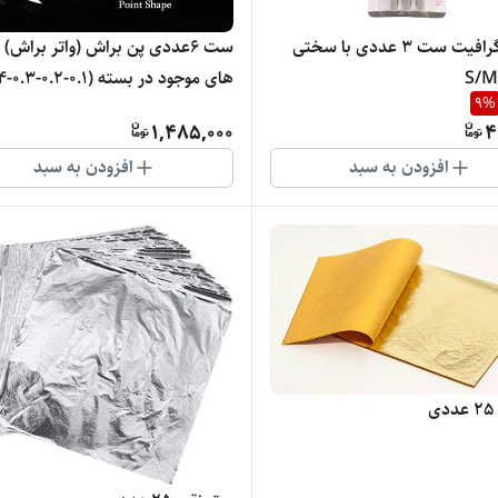
شمش گرافیت ست 3 عددی با سختی
ست 6عددی پن براش (واتر براش) 
9
%
10 )
1,485,000
4
افزودن به سبد
افزودن به سبد
ی