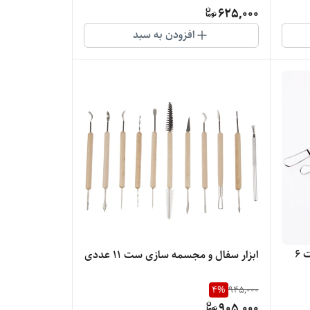
625,000
افزودن به سبد
ابزار سفال فنری مجسمه سازی ست 6
ابزار سفال و مجسمه سازی ست 11 عددی
4
%
945,000
905,000