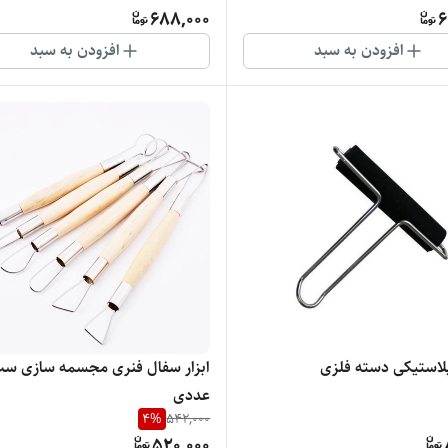
688,000
6
افزودن به سبد
افزودن به سبد
استیکی دسته فلزی
عددی
4
%
542,000
520,000