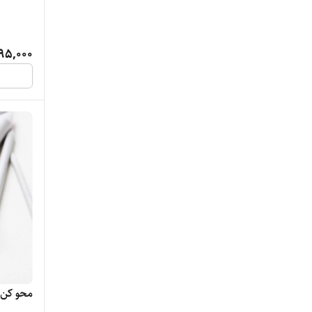
95,000
محو کن کاغذی ست 6 عدد