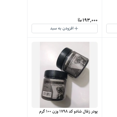
193,000
افزودن به سبد
پودر زغال شادو کد 1798 وزن 100 گرم