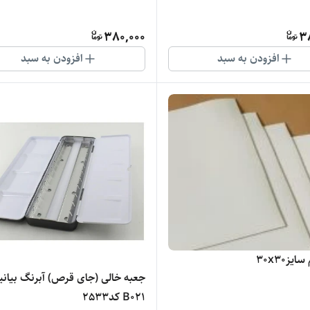
380,000
3
افزودن به سبد
افزودن به سبد
ایز30x30
جعبه خالی (جای قرص) آبرنگ بیانی
B021 کد2533