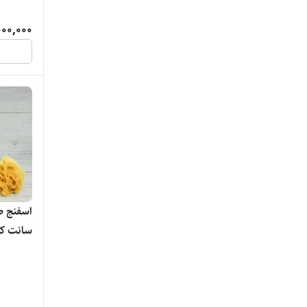
000,000
سانت کد 27