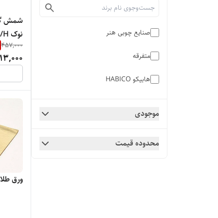
صنایع چوبی هنر
نوک S/M/H
457,000
متفرقه
13,000
هابیکو HABICO
موجودی
محدوده قیمت
ورق طلا 25 عدد