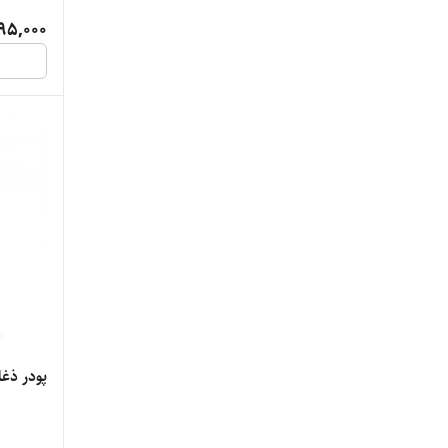
95,000
پودر ذغا