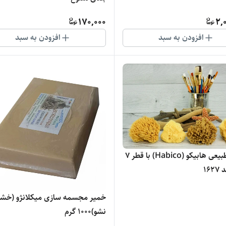
170,000
2,
افزودن به سبد
افزودن به سبد
اسفنج طبیعی هابیکو (Habico) با قطر 7
16
خمیر مجسمه سازی میکلانژو (خ
نشو)1000 گرم