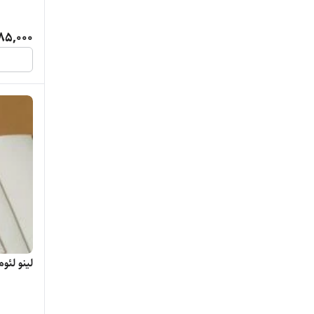
85,000
لینو لئوم س