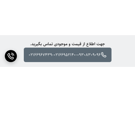
جهت اطلاع از قیمت و موجودی تماس بگیرید.
02166967439-02166952140-09308309096
برگشت به بالا