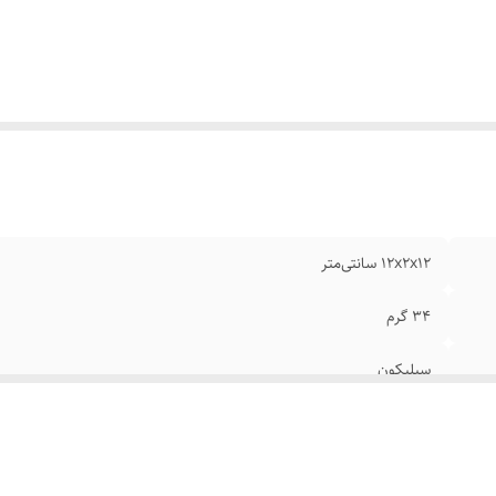
12x2x12 سانتی‌متر
34 گرم
سیلیکون
بوم نقاشی , شیشه , کاشی و سرامیک , مجسمه سازی , سفالگری , نقاشی
مناسب جهت استفاده در : مجسمه سازی عروسک سازی با خمیر فیمو , خم