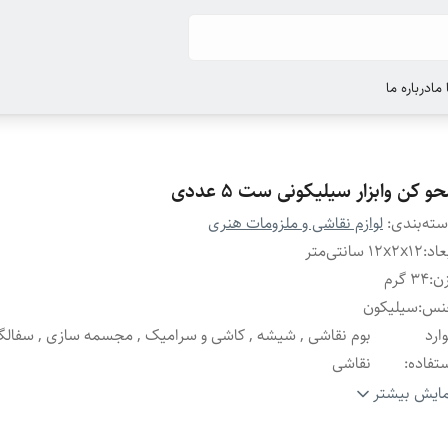
ما
درباره ما
و کن وابزار سیلیکونی ست 5 عددی
ته‌بندی
:
لوازم نقاشی و ملزومات هنری
عاد
:
12x2x12 سانتی‌متر
ن
:
34 گرم
نس
:
سیلیکون
ارد
بوم نقاشی , شیشه , کاشی و سرامیک , مجسمه سازی , سفالگ
تفاده
:
نقاشی
یر
مناسب جهت استفاده در : مجسمه سازی عروسک سازی با خمیر فی
ایش بیشتر
وضیحات
:
خمیر مجسمه سازی , خمیر گل چینی و خمیر پلیمر مناسب برای چ
سازی قابل استفاده برای ساخت سرامیک