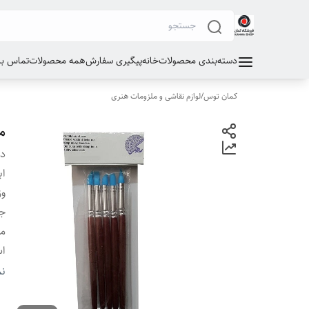
دسته‌بندی محصولات
خانه
پیگیری سفارش
همه محصولات
تماس با 
کمان توس
/
لوازم نقاشی و ملزومات هنری
مح
دس
اب
وز
ج
مو
اس
سا
نم
ت