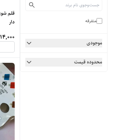
قلم شوی
متفرقه
دار
14,000
موجودی
محدوده قیمت