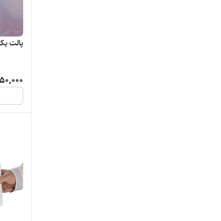
پالت یکبا
50,000