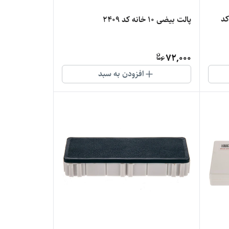
ه کد
پالت بیضی 10 خانه کد 2409
72,000
افزودن به سبد