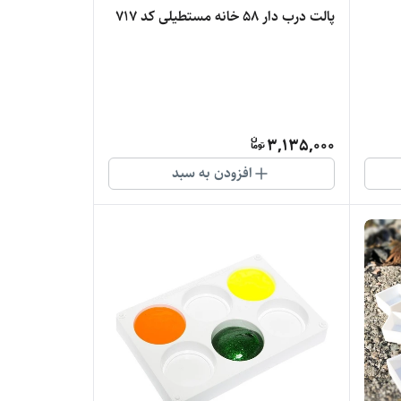
پالت درب دار 58 خانه مستطیلی کد 717
3,135,000
افزودن به سبد