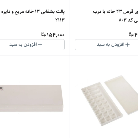
پالت جای قرص 43 خانه با درب
پالت بشقابی 13 خانه مربع و دایر
کد 803
2113
154,000
4
افزودن به سبد
افزودن به سبد