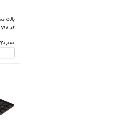
کد 718
20,000