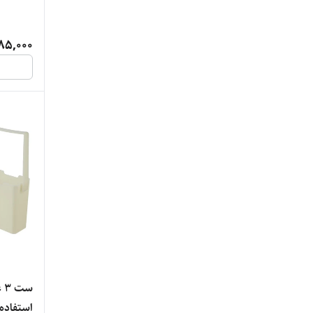
85,000
ست
استفاده به