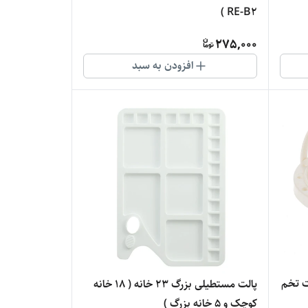
RE-B2 )
275,000
افزودن به سبد
 درب پالتی ( پالت تخم
پالت مستطیلی بزرگ 23 خانه ( 18 خانه
کوچک و 5 خانه بزرگ )