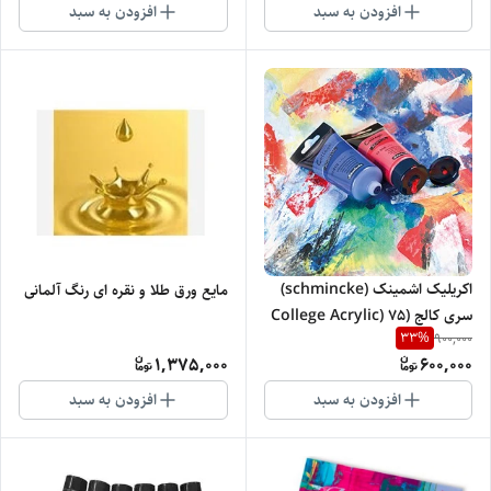
افزودن به سبد
افزودن به سبد
اکریلیک اشمینک (schmincke)
مایع ورق طلا و نقره ای رنگ آلمانی
سری کالج (College Acrylic) 75
33
%
900,000
میل
1,375,000
600,000
افزودن به سبد
افزودن به سبد