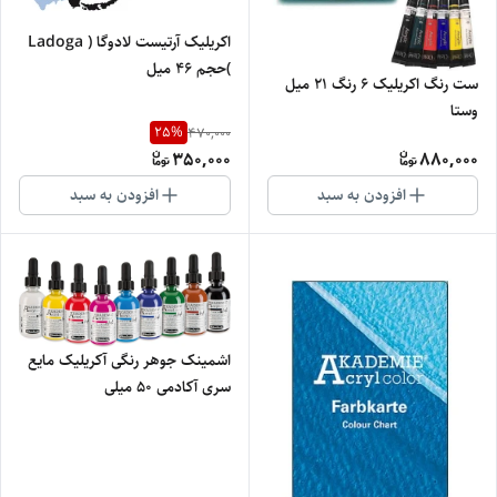
اکریلیک آرتیست لادوگا ( Ladoga
)حجم 46 میل
ست رنگ اکریلیک 6 رنگ 21 میل
وستا
25
%
470,000
350,000
880,000
افزودن به سبد
افزودن به سبد
اشمینک جوهر رنگی آکریلیک مایع
سری آکادمی 50 میلی