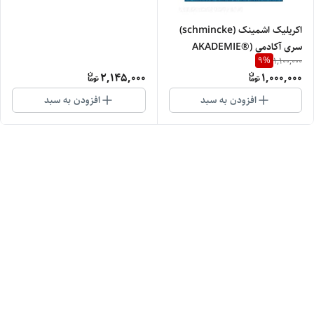
اکریلیک اشمینک (schmincke)
سری آکادمی (AKADEMIE®
9
%
1,100,000
Acryl color) 120 میل
2,145,000
1,000,000
افزودن به سبد
افزودن به سبد