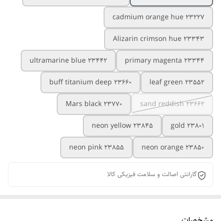
cadmium orange hue 23227
Alizarin crimson hue 23343
ultramarine blue 23442
primary magenta 23344
buff titanium deep 23660
leaf green 23552
Mars black 23770
sand reddish 23662
neon yellow 23845
gold 23801
neon pink 23855
neon orange 23850
گارانتی اصالت و سلامت فیزیکی کالا
مشخصات