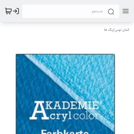
کمان توس
/
رنگ ها