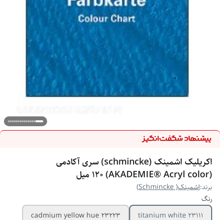
اکریلیک اشمینک (schmincke) سری آکادمی
(AKADEMIE® Acryl color) 120 میل
برند:
اشمینک( Schmincke)
رنگ
cadmium yellow hue 23223
titanium white 23111