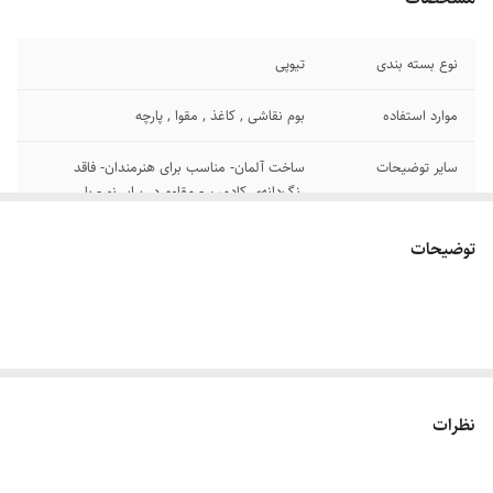
نوع بسته بندی
تیوپی
موارد استفاده
بوم نقاشی , کاغذ , مقوا , پارچه
سایر توضیحات
ساخت آلمان- مناسب برای هنرمندان- فاقد
رنگ‌دانه‌ی کادمیم - مقاوم در برابر نور- با
پوشش‌دهی خوب- قابلیت ترکیب با دیگر
اکریلیک‌های اشمینک- دارای سطح نیمه مات
توضیحات
پس از خشک شدن
نظرات