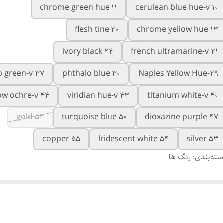
chrome green hue 11
cerulean blue hue-v 10
flesh tine 20
chrome yellow hue 13
ivory black 24
french ultramarine-v 21
p green-v 37
phthalo blue 30
Naples Yellow Hue-29
ow ochre-v 44
viridian hue-v 43
titanium white-v 40
gold 52
turquoise blue 50
dioxazine purple 47
copper 55
lridescent white 54
silver 53
ته‌بندی
:
رنگ ها