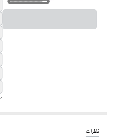
دس
نظرات