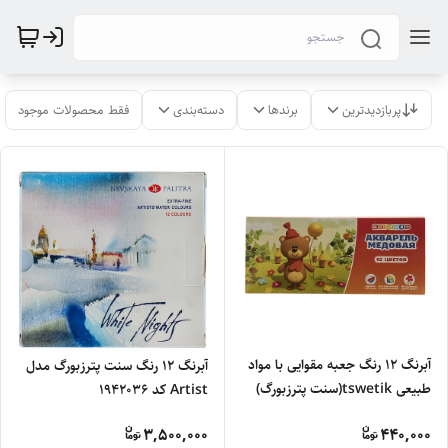
پربازدیدترین
برندها
دسته‌بندی
فقط محصولات موجود
آبرنگ 12 رنگ جعبه مقوایی با مواد
آبرنگ 12 رنگ سنت پترزبورگ مدل
طبیعی tswetik(سنت پترزبورگ)
Artist کد 1942036
3,500,000
440,000