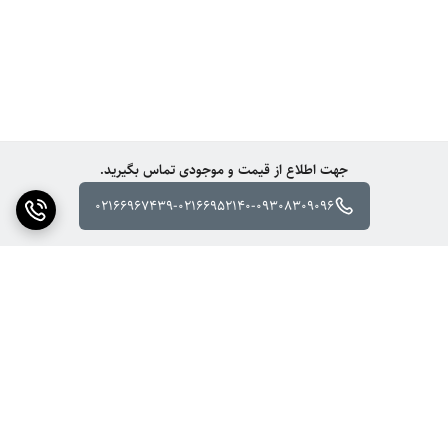
جهت اطلاع از قیمت و موجودی تماس بگیرید.
02166967439-02166952140-09308309096
برگشت به بالا