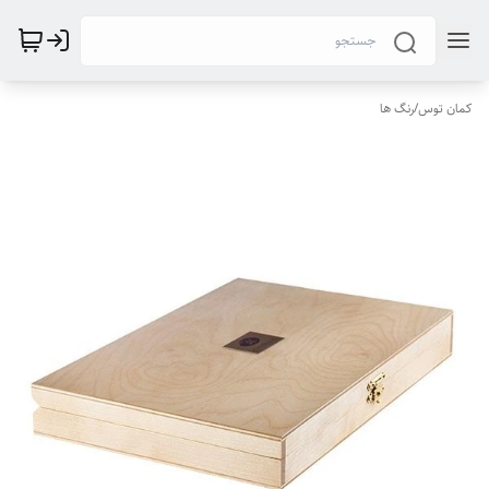
کمان توس
/
رنگ ها