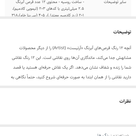
سایر توضیحات
- ساخت روسیه - محتوی 12 عدد قرص آبرنگ
2.5 میلی‌لیتری با کدهای 203 (لیمویی کادمیم)،
201 (زرد کادمیم معتدل)، 405 (سی‌ینا خام)،318
(قرمز اسکارلت)،319 (کارمین)، 511 (اولترامارین)،
607 (بنفش)، 513 (آبی)، 718 (سبز زرد)، 725
توضیحات
(سبز)، 418 (آمبر)، 412 (قهوه‌ای ما
آنچه 12 رنگ قرص‌های آبرنگ «آرتیست» (Artist) را از دیگر محصولات
رنگ
چند رنگ
مشابهش جدا می‌کند، ماندگاری آن‌ها روی نقاشی است. این 12 رنگ نقاشی
شما را زنده و شفاف نشان می‌دهد. اگر یک نقاش حرفه‌ای هستید یا قصد
دارید نقاشی را از همان ابتدا به صورت حرفه‌ای شروع کنید، حتماً نگاهی به
این محصول بیندازید. قرص‌های آبرنگ آرتیست از رنگ‌دانه‌هایی خالص با
بالاترین کیفیت ساخته شده‌اند.رنگ‌ این آبرنگ‌ها بسیار شفاف و درخشان است
نظرات
و به نقاشی شما جلوه‌ای زنده و پرانرژی می‌دهد. بسته به اتصال مولکولی
رنگ‌دانه‎ و مواد افزودنی استفاده شده، هر یک از رنگ‌ها به میزان خاصی در
برابر نور و کم‌رنگ شدن مقاوم‌اند. میزان مقاومت هر یک از رنگ‌های قرص
دسته‌بندی
:
رنگ ها
آبرنگ آرتیست روی بسته‌بندی و به‌صورت زیر مشخص شده است: *****