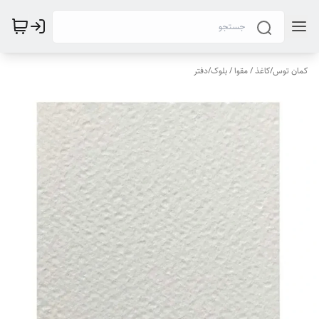
کمان توس
/
کاغذ / مقوا / بلوک/دفتر