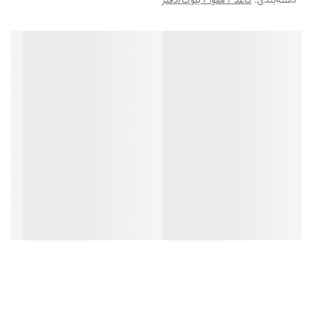
دسته‌بندی
:
کاغذ / مقوا / بلوک/دفتر