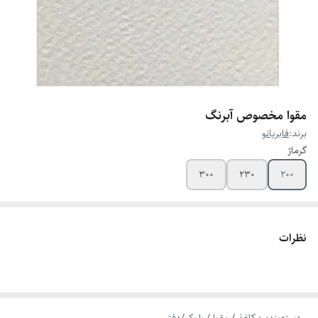
مقوا مخصوص آبرنگ
برند:
فابریانو
گرماژ
300
230
200
نظرات