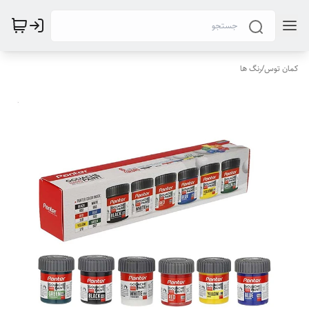
کمان توس
/
رنگ ها