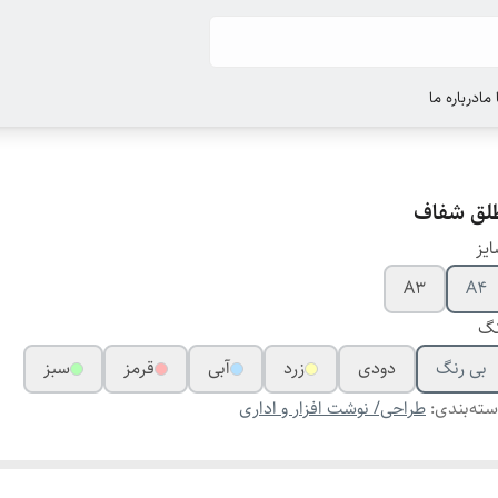
ما
درباره ما
لق شفاف
یز
A3
A4
نگ
بی رنگ
دودی
زرد
آبی
قرمز
سبز
ته‌بندی
:
طراحی/ نوشت افزار و اداری