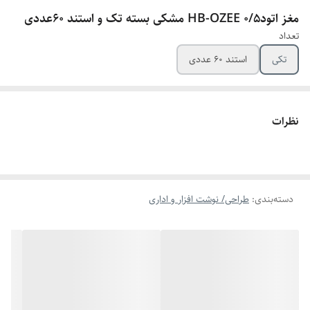
مغز اتود0/5 HB-OZEE مشکی بسته تک و استند 60عددی
تعداد
تکی
استند 60 عددی
نظرات
دسته‌بندی
:
طراحی/ نوشت افزار و اداری