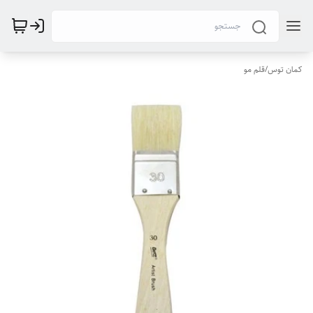
کمان توس
/
قلم مو