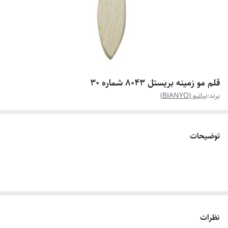
قلم مو زمینه بریستل 8043 شماره 30
برند:
بیانیو (BIANYO)
توضیحات
نظرات