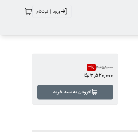
ورود | ثبت‌نام
3
%
3,658,000
3,520,000
افزودن به سبد خرید