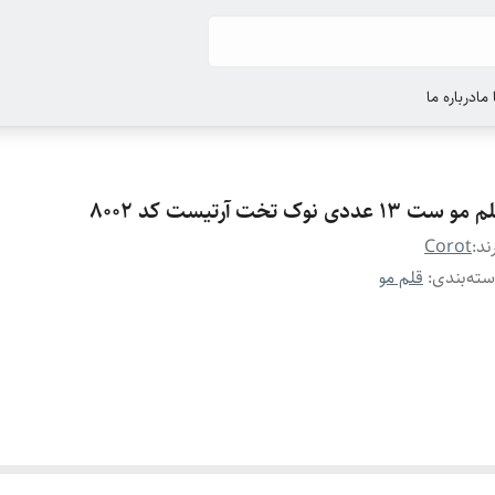
ما
درباره ما
مو ست 13 عددی نوک تخت آرتیست کد 8002
ند:
Corot
ته‌بندی
:
قلم مو