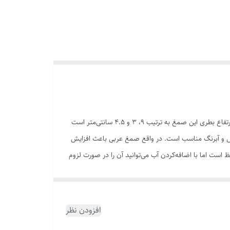
«صمغ عربی اشمینک کد 50302» در بسته‌بندی بطری شیشه‌ای و در حجم ۶۰ میلی‌متر برای نقاشان و هنرمندان ارائه شده است. طول و عرض و ارتفاع بطری این صمغ به ترتیب ۹، ۳ و ۴.۵ سانتی‌متر است
 گواش و آبرنگ مناسب است. در واقع صمغ عربی باعث افزایش
است اما با اضافه‌کردن آب می‌توانید آن را در صورت لزوم
شمینک» ریزکاری‌های نقاشی‌شان را نیز تکمیل کنند و جای
افزودن نظر