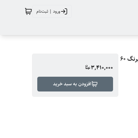
ورود | ثبت‌نام
اشمینک (Schmincke ) محلول صمغ عربی آرتیست جهت آبرنگ 60
3,410,000
افزودن به سبد خرید