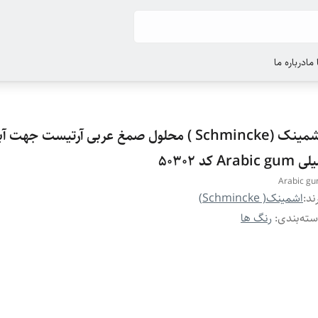
ما
درباره ما
Arabic gum کد 50302
Arabic g
ند:
اشمینک( Schmincke)
ته‌بندی
:
رنگ ها