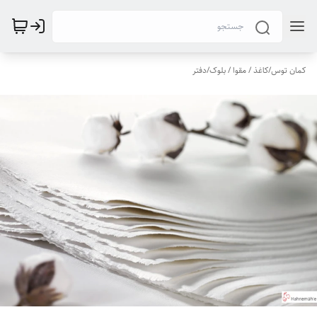
کمان توس
/
کاغذ / مقوا / بلوک/دفتر