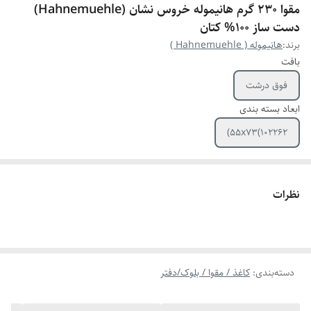
مقوا 230 گرم هانیموله خروس نشان (Hahnemuehle)
دست ساز 100% کتان
برند:
هانیموله ( Hahnemuehle )
بافت
فوق درشت
ابعاد بسته بندی
55x73(102262)
نظرات
دسته‌بندی
:
کاغذ / مقوا / بلوک/دفتر