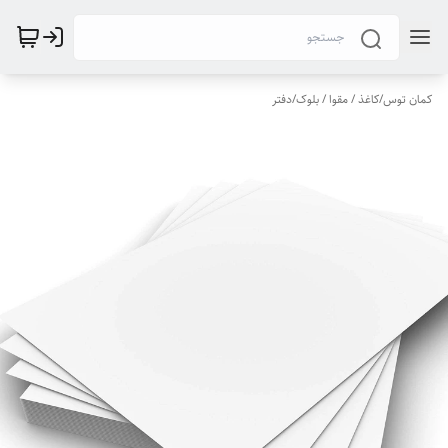
کمان توس
/
کاغذ / مقوا / بلوک/دفتر