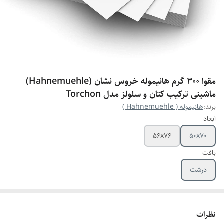
مقوا 300 گرم هانیموله خروس نشان (Hahnemuehle)
ماشینی ترکیب کتان و سلولز مدل Torchon
برند:
هانیموله ( Hahnemuehle )
ابعاد
56x76
50x70
بافت
درشت
نظرات