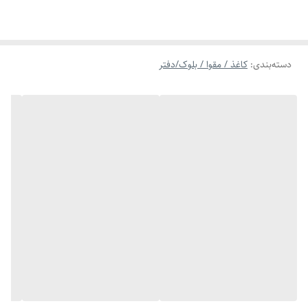
دسته‌بندی
:
کاغذ / مقوا / بلوک/دفتر