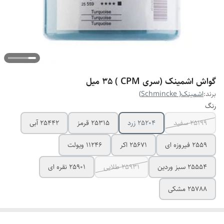
گواش اشمینک (سری CPM ) 35 میل
برند:
اشمینک( Schmincke)
رنگ
25199 سفید
25204 زرد
25315 قرمز
25442 آبی
2559 فیروزه ای
25671 اکر
11246 ویولت
25554 سبز وردین
25931 طلایی
25901 نقره ای
25788 مشکی