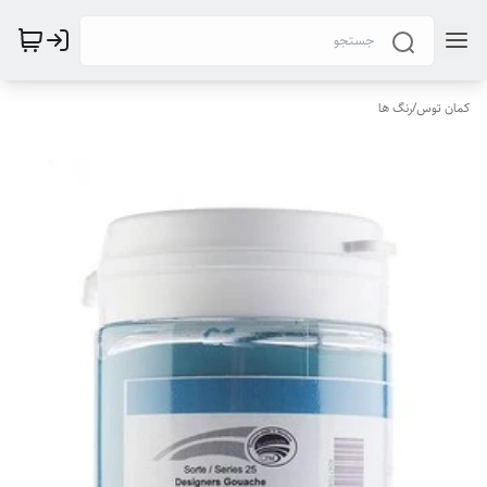
کمان توس
/
رنگ ها