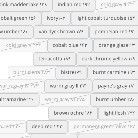
pink madder lake 129
indian red 192
cold gray II 231
cobalt green 156
ivory103
light cobalt turquoise 154
w umber 180
van dyck brown 176
pompeian red 191
cold gray V 234
cobalt blue 143
orange glaze113
terracotta 186
dark chrome yellow 109
burnt siena 283
bistre179
burnt carmine 193
warm gray IV 273
warm gray II 271
payne's gray 181
ultramarine 120
warm gray VI 275
burnt umber 280
brown ochre 182
light flesh 132
p red 226
deep red 223
permanent green olive 167