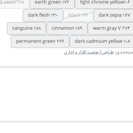
k sepia 175
earth green 172
light chrome yellow106
dark flesh 130
black 199
dark sepia 177
sanguine 188
cinnamon 189
warm gray V 274
permanent green 266
dark cadmium yellow 108
ته‌بندی
:
طراحی/ نوشت افزار و اداری