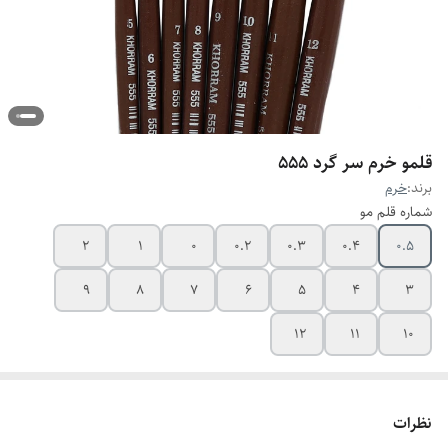
قلمو خرم سر گرد ۵۵۵
برند:
خرم
شماره قلم مو
2
1
0
0.2
0.3
0.4
0.5
9
8
7
6
5
4
3
12
11
10
نظرات