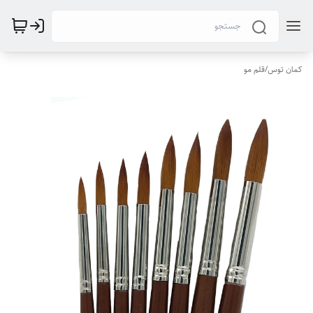
کمان توس
/
قلم مو