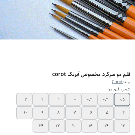
قلم مو سرگرد مخصوص آبرنگ corot
برند:
Corot
شماره قلم مو
3
2
1
0
0.2
0.4
0.5
10
9
8
7
6
5
4
24
22
20
16
14
12