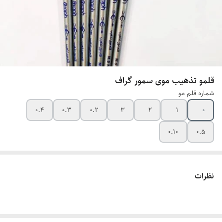
قلمو تذهیب موی سمور گراف
شماره قلم مو
0.4
0.3
0.2
3
2
1
0
0.10
0.5
نظرات