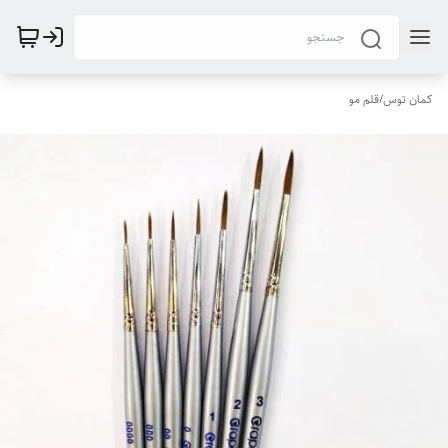
کمان توس
/
قلم مو