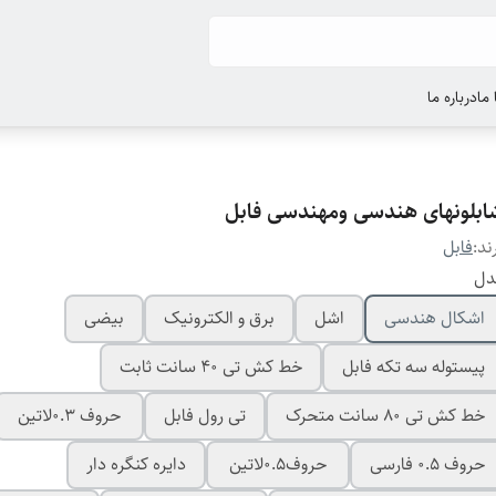
ما
درباره ما
ابلونهای هندسی ومهندسی فابل
ند:
فابل
دل
اشکال هندسی
اشل
برق و الکترونیک
بیضی
پیستوله سه تکه فابل
خط کش تی 40 سانت ثابت
خط کش تی 80 سانت متحرک
تی رول فابل
حروف 0.3لاتین
حروف 0.5 فارسی
حروف0.5لاتین
دایره کنگره دار