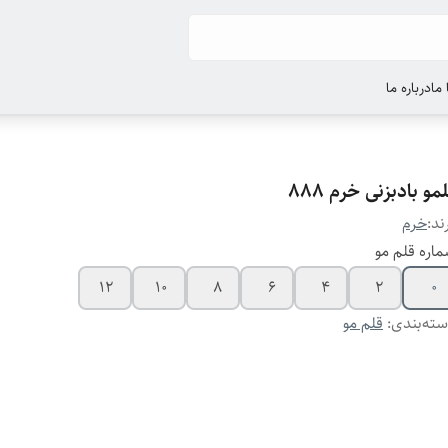
ما
درباره ما
مو بادبزنی خرم ۸۸۸
ند:
خرم
اره قلم مو
12
10
8
6
4
2
0
ته‌بندی
:
قلم مو