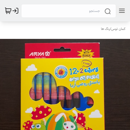
کمان توس
/
رنگ ها