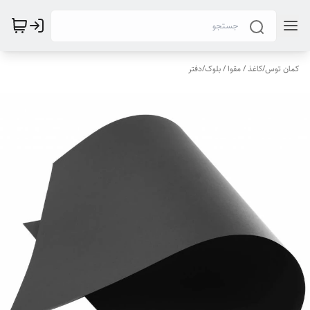
کمان توس
/
کاغذ / مقوا / بلوک/دفتر