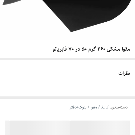
مقوا مشکی 260 گرم 50 در 70 فابریانو
نظرات
دسته‌بندی
:
کاغذ / مقوا / بلوک/دفتر