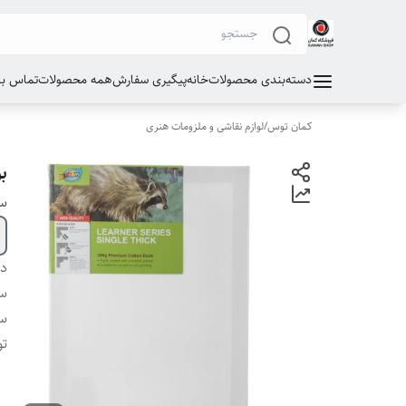
دسته‌بندی محصولات
خانه
پیگیری سفارش
همه محصولات
تماس با 
کمان توس
/
لوازم نقاشی و ملزومات هنری
بوم
سا
دس
سا
سا
ت