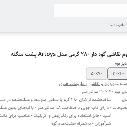
ما
درباره ما
 نقاشی گوه دار 280 گرمی مدل Artoys پشت منگنه
یز بوم
50x70
30x40
ته‌بندی
:
لوازم نقاشی و ملزومات هنری
یز بوم
:
40 × 30 سانتی‌متر
یر
ساخته‌شده از کتان 280 گرم با سختی متوسط و منگنه‌شده 
وضیحات
:
- دارای قاب چوبی با ضخامت 1.8 سانتی‌متر - با لبه‌های بد
اسید - قابل‌استفاده برای رنگ‌روغن و اکریلیک - مناسب برای دانش
هنرآموزان - به‌همراه هشت‌عدد گوه