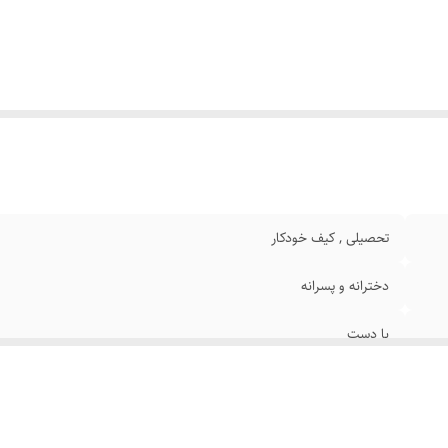
تحصیلی , کیف خودکار
دخترانه و پسرانه
با دست
230x90x30 میلی‌متر
100 گرم