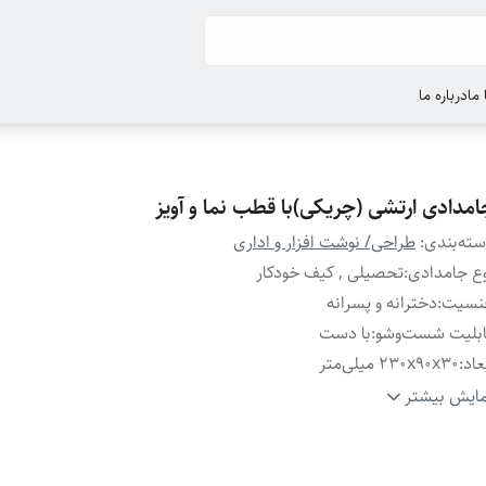
ما
درباره ما
امدادی ارتشی (چریکی)با قطب نما و آویز
ته‌بندی
:
طراحی/ نوشت افزار و اداری
ع جامدادی
:
تحصیلی , کیف خودکار
نسیت
:
دخترانه و پسرانه
بلیت شست‌وشو
:
با دست
عاد
:
230x90x30 میلی‌متر
ن
:
100 گرم
ایش بیشتر
نس
:
برزنت