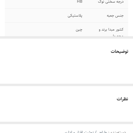
درجه سختی نوک
HB
جنس جعبه
پلاستیکی
کشور مبدا برند و
چین
محصول
سایر توضیحات
بسته 8 عددی
توضیحات
رنگ
مشکی
نظرات
دسته‌بندی
:
طراحی/ نوشت افزار و اداری