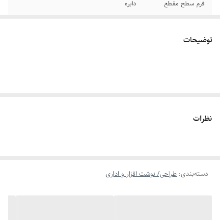
فرم سطح مقطع
دایره
سایر توضیحات
مناسب طراحان، دانشجویان و هنرجویان - مناسب
طراحی و اسکیس - دارای گیره و تراش - جنس
توضیحات
قسمت گرفتن دست در ابتدای مداد نوکی، از فلز
نظرات
دسته‌بندی
:
طراحی/ نوشت افزار و اداری