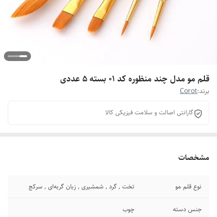
قلم مو مدل چند منظوره کد 01 بسته 5 عددی
برند:
Corot
گارانتی اصالت و سلامت فیزیکی کالا
مشخصات
نوع قلم مو
تخت , گرد , شمشیری , زبان گربه‌ای , سرکج
جنس دسته
چوب