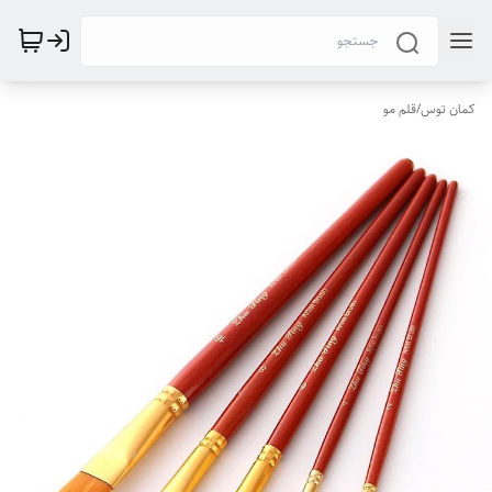
کمان توس
/
قلم مو