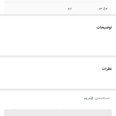
نوع مو
نرم
جنس مو
مصنوعی
توضیحات
موارد استفاده
آبرنگ , اکریلیک و گواش , نقاشی
شماره قلم مو
1/4/6/8/16
سایر توضیحات
قلم مو دسته کوتاه چند منظوره و کاربردی
نظرات
دسته‌بندی
:
قلم مو