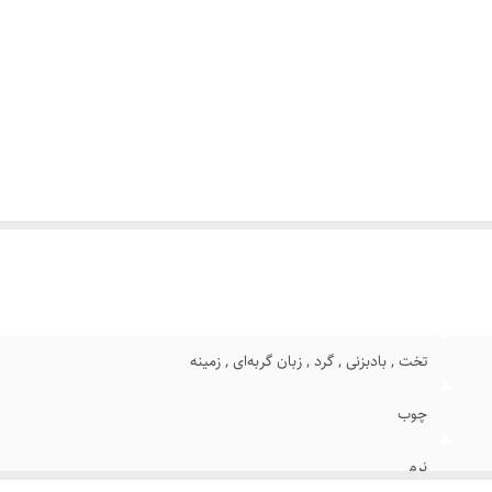
وضیحات
:
هنرجویان. این ست با توجه به این که مدل های مختلف قلم مو را
کار را برای هنرآموزان آسانتر خواهد کرد.
تخت , بادبزنی , گرد , زبان گربه‌ای , زمینه
چوب
نرم