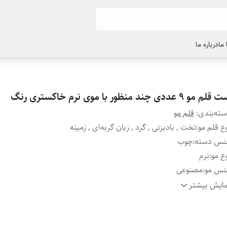
ما
درباره ما
م مو 9 عددی چند منظور با موی نرم خاکستری رنگ
ته‌بندی
:
قلم مو
ع قلم مو
:
تخت , بادبزنی , گرد , زبان گربه‌ای , زمینه
نس دسته
:
چوب
ع مو
:
نرم
نس مو
:
مصنوعی
ارد
آبرنگ , اکریلیک و گواش , رنگ روغن , سفالگری , طراحی , معماری ,
ایش بیشتر
تفاده
:
دانش‌آموزان , دانشجویان , افراد مبتدی , افراد حرفه‌ای
اره قلم مو
:
0/2/4/6/8/10/12/14 قلم مو زمینه 1/2 اینچ
یر
مجموعه 9 عددی قلم مو چند منظوره ابزاری بسیار کاربردی برای ا