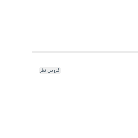
 دانش‌آموزان , دانشجویان , افراد مبتدی , افراد حرفه‌ای
ید و هنرجویان. این ست با توجه به این که مدل های مختلف
افزودن نظر