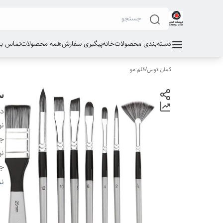
دسته‌بندی محصولات
خانه
پیگیری سفارش
همه محصولات
تماس با 
کمان توس
/
قلم مو
ست قل
دس
نو
ج
نو
ج
مو
نم
اس
شم
سا