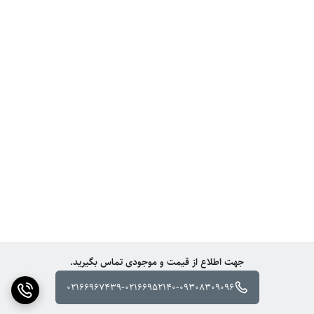
جهت اطلاع از قیمت و موجودی تماس بگیرید.
02166967439-02166952140-09308309096