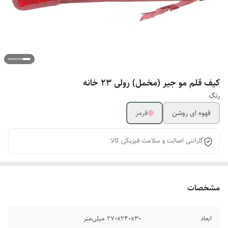
کیف قلم مو جیر (مخمل) رولی 23 خانه
رنگ
قهوه ای روشن
قرمز
گارانتی اصالت و سلامت فیزیکی کالا
مشخصات
ابعاد
270x240x30 میلی‌متر