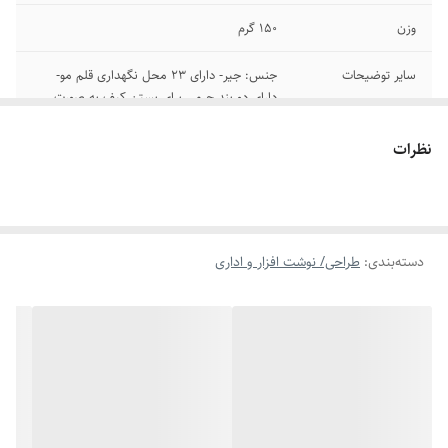
وزن
150 گرم
سایر توضیحات
جنس: جیر- دارای 23 محل نگهداری قلم مو-
دارای دو بند چرمی برای بستن کیف به صورت
لوله شده
نظرات
دسته‌بندی
:
طراحی/ نوشت افزار و اداری