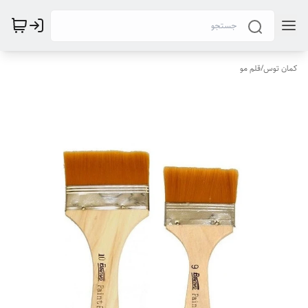
کمان توس
/
قلم مو