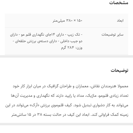
مشخصات
ابعاد
150 × 380 میلی‌متر
سایر توضیحات
- تک زیپ - دارای 14جای نگهداری قلم مو - دارای
دو جیب داخلی - دارای دسته‌ی برزنتی حلقه‌ای -
وزن: 284 گرم
رنگ
مشکی
توضیحات
معمولا هنرمندان نقاش، معماران و طراحان گرافیک در میان ابزار کار خود
تعداد زیادی قلم‌مو، ماژیک، مداد یا راپید دارند که نگهداری و مدیریت آن‌ها
می‌تواند به کار دشواری تبدیل شود. کیف قلم‌موی برزنتی «آرک» می‌تواند در این
زمینه کمک فراوانی کند. ابعاد این کیف در حالت بسته 38 در 15 سانتی‌متر
است. بستن و بازکردن این کیف به صورت زیپی انجام می‌شود. این کیف در