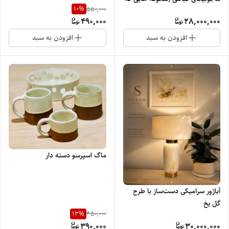
10
%
550,000
هرگز پژمرده نمیشود)
490,000
28,000,000
افزودن به سبد
افزودن به سبد
ماگ اسپرسو دسته دار
آباژور سرامیکی دست‌ساز با طرح
گل یخ
13
%
450,000
390,000
30,000,000