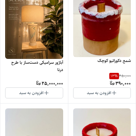
شمع دکوراتیو کوچک
آباژور سرامیکی دست‌ساز با طرح
درنا
13
%
450,000
25,000,000
390,000
افزودن به سبد
افزودن به سبد