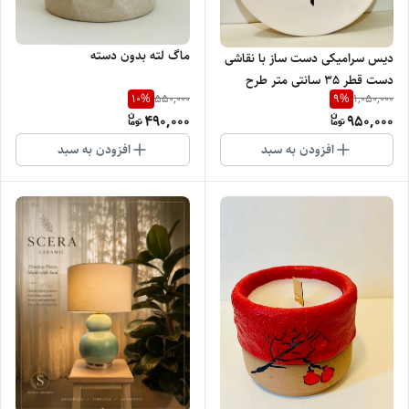
ماگ لته بدون دسته
دیس سرامیکی دست ساز با نقاشی
دست قطر 35 سانتی متر طرح
10
%
9
%
550,000
1,050,000
دختر
490,000
950,000
افزودن به سبد
افزودن به سبد