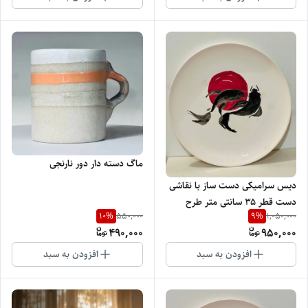
ماگ دسته دار دور نارنجی
دیس سرامیکی دست ساز با نقاشی
دست قطر ۳۵ سانتی متر طرح
10
%
9
%
550,000
1,050,000
ماهی
490,000
950,000
افزودن به سبد
افزودن به سبد