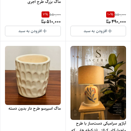
ماگ بزرگ طرح آجری
7
%
10
%
550,000
550,000
510,000
490,000
افزودن به سبد
افزودن به سبد
ماگ اسپرسو طرح دار بدون دسته
آباژور سرامیکی دست‌ساز با طرح
ماجولیکای کبالتی (شکوفه هایی که