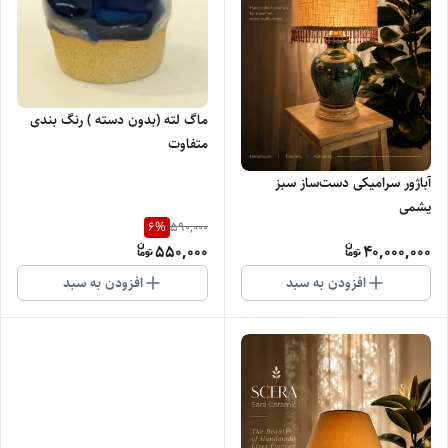
ماگ لته (بدون دسته ) رنگ بندی
متفاوت
آباژور سرامیکی دست‌ساز سبز
یشمی
6
%
590,000
550,000
40,000,000
افزودن به سبد
افزودن به سبد