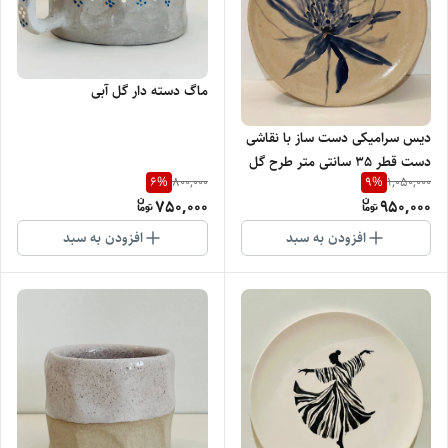
ماگ دسته دار گل آبی
دیس سرامیکی دست ساز با نقاشی
دست قطر 35 سانتی متر طرح گل
6
%
9
%
800,000
1,050,000
750,000
950,000
افزودن به سبد
افزودن به سبد