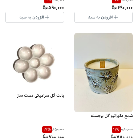
650,000
550,000
590,000
490,000
افزودن به سبد
افزودن به سبد
پالت گل سرامیکی دست ساز
شمع دکوراتیو گل برجسته
17
%
11
%
850,000
880,000
700,000
780,000