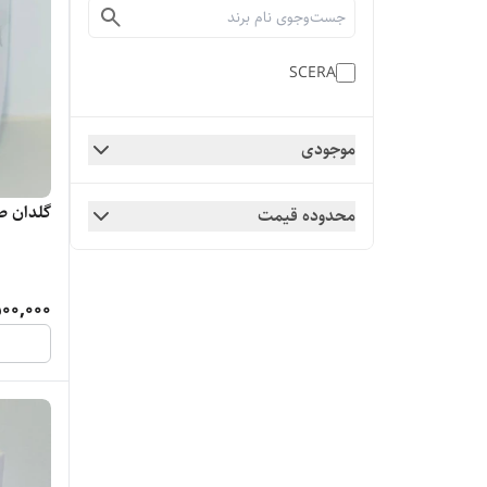
SCERA
موجودی
گلدان ط
محدوده قیمت
500,000