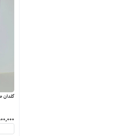
گلدان ط
500,000