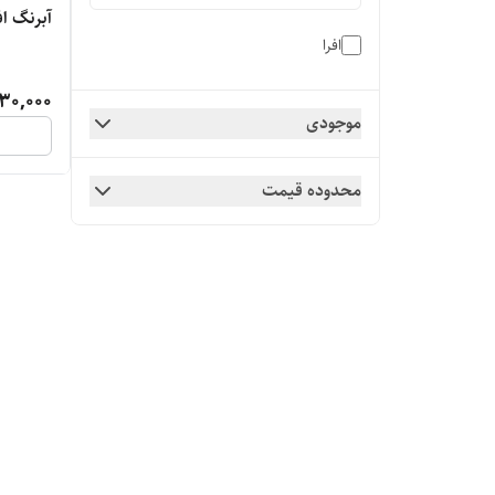
آبرنگ اف
افرا
30,000
موجودی
محدوده قیمت